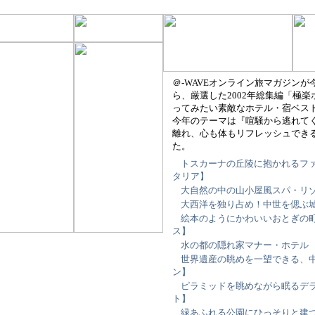
＠-WAVEオンライン旅マガジン
ら、厳選した2002年総集編「極
ってみたい素敵なホテル・宿ベスト1
今年のテーマは『喧騒から逃れて
離れ、心も体もリフレッシュでき
た。
トスカーナの丘陵に抱かれるファ
タリア】
大自然の中の山小屋風スパ・リゾ
大西洋を独り占め！中世を偲ぶ城
絵本のようにかわいいおとぎの町
ス】
水の都の隠れ家マナー・ホテル 
世界遺産の眺めを一望できる、中
ン】
ピラミッドを眺めながら眠るデラ
ト】
緑あふれる公園にひっそりと建つ