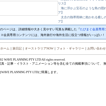
リス】
海に浮かぶ宝石のような島の隠れ
ア】
太古の熱帯雨林に抱かれる癒しの
ア】
のページは、詳細情報や大きく見やすい写真を満載した『
たびまぐ会員専用
※会員専用コンテンツには、海外旅行や海外生活に役立つ情報がいっぱい！
｜
ホーム
｜
旅日記
｜
オーストラリアNOW
｜
フォト・ギャラリー
｜
お問い合わせ
002 WAVE PLANNING PTY LTD All rights reserved.
写真・記事・イラスト・アニメーション等を含む全ての掲載事項について、 
は
WAVE PLANNING PTY LTD
に帰属します。