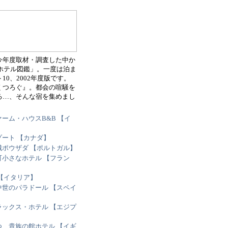
が今年度取材・調査した中か
楽ホテル図鑑」。一度は泊ま
0、2002年度版です。
くつろぐ』。都会の喧騒を
る…、そんな宿を集めまし
ーム・ハウスB&B 【イ
ート 【カナダ】
ポウザダ 【ポルトガル】
小さなホテル 【フラン
【イタリア】
世のパラドール 【スペイ
ックス・ホテル 【エジプ
、貴族の館ホテル 【イギ