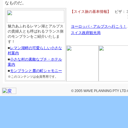
なものだ。
【スイス旅の基本情報】
ビザ：３
魅力あふれるレマン湖とアルプス
ヨーロッパ・アルプスへ行こう！
の貴婦人とも呼ばれるフランス側
スイス政府観光局
のモンブランをご紹介いたしま
す！
■
レマン湖畔の可愛らしい小さな
村案内
■
小さな村の素敵なプチ・ホテル
案内
■
モンブランと麓の町シャモニー
※このコンテンツは会員専用です。
© 2005 WAVE PLANNING PTY LTD All