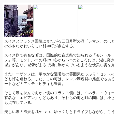
スイスとフランス国境にまたがる三日月型の湖「レマン」のほ
の小さなかわいらしい村や町が点在する。
スイス側で有名な町は、国際的な音楽祭で知られる「モントル
ヌ」等。
モントルーの町の中心から3kmのところには、湖に突
城」があり、
城砦が
まるで湖に浮かんでいるような優美な姿を
また
ローザンヌ
は、華やかな避暑地の雰囲気たっぷり！センス
ども軒を連ねる。また、この町は、レマン湖遊覧の拠点でもあ
ートなどのアクティビティも豊富。
そして湖を挟んで向かい側のフランス側には、ミネラル・ウォ
有名な「エビアン」なども
あり、それらの町と町の間には、小
も点在している。
美しい湖の風景を眺めつつ、
ゆっくりとドライブしながら、こ