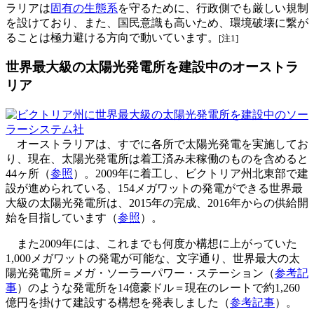
ラリアは
固有の生態系
を守るために、行政側でも厳しい規制
を設けており、また、国民意識も高いため、環境破壊に繋が
ることは極力避ける方向で動いています。
[注1]
世界最大級の太陽光発電所を建設中のオーストラ
リア
オーストラリアは、すでに各所で太陽光発電を実施してお
り、現在、太陽光発電所は着工済み未稼働のものを含めると
44ヶ所（
参照
）。2009年に着工し、ビクトリア州北東部で建
設が進められている、154メガワットの発電ができる世界最
大級の太陽光発電所は、2015年の完成、2016年からの供給開
始を目指しています（
参照
）。
また2009年には、これまでも何度か構想に上がっていた
1,000メガワットの発電が可能な、文字通り、世界最大の太
陽光発電所＝メガ・ソーラーパワー・ステーション（
参考記
事
）のような発電所を14億豪ドル＝現在のレートで約1,260
億円を掛けて建設する構想を発表しました（
参考記事
）。