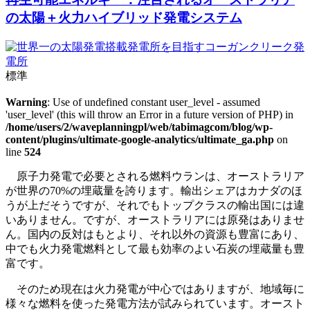
の太陽＋火力ハイブリッド発電システム
標準
Warning
: Use of undefined constant user_level - assumed
'user_level' (this will throw an Error in a future version of PHP) in
/home/users/2/waveplanningpl/web/tabimagcom/blog/wp-
content/plugins/ultimate-google-analytics/ultimate_ga.php
on
line
524
原子力発電で必要とされる燃料ウランは、オーストラリア
が世界の70%の埋蔵量を誇ります。輸出シェアはカナダのほ
うが上だそうですが、それでもトップクラスの輸出国には違
いありません。ですが、オーストラリアには原発はありませ
ん。国内の反対はもとより、それ以外の資源も豊富にあり、
中でも火力発電燃料として最も効率のよい石炭の埋蔵量も豊
富です。
そのため現在は火力発電が中心ではありますが、地域毎に
様々な燃料を使った発電方法が試みられています。オースト