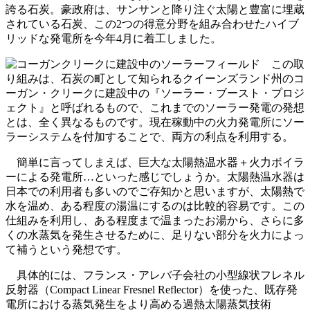
誇る石炭。豪政府は、サンサンと降り注ぐ太陽と豊富に埋蔵
されている石炭、この2つの得意分野を組み合わせたハイブ
リッドな発電所を今年4月に着工しました。
この取
り組みは、石炭の町として知られるクイーンズランド州のコ
ーガン・クリークに建設中の『ソーラー・ブースト・プロジ
ェクト』と呼ばれるもので、これまでのソーラー発電の発想
とは、全く異なるものです。現在稼動中の火力発電所にソー
ラーシステムを付加することで、両方の利点を利用する。
簡単に言ってしまえば、巨大な太陽熱温水器＋火力ボイラ
ーによる発電所…といった感じでしょうか。太陽熱温水器は
日本での利用者も多いのでご存知かと思いますが、太陽熱で
水を温め、ある程度の湯温にするのは比較的容易です。この
仕組みを利用し、ある程度まで温まったお湯から、さらに多
くの水蒸気を発生させるために、足りない部分を火力によっ
て補うという発想です。
具体的には、フランス・アレバ子会社の小型線状フレネル
反射器（Compact Linear Fresnel Reflector）を使った、既存発
電所における蒸気発生をより高める過熱太陽蒸気技術