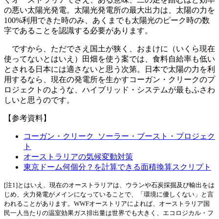
の悪い太陽光発電。太陽光発電所の最大出力は、太陽の力を
100%利用できた時のみ、あくまでも太陽光のピーク時の数
字であることを認識する必要があります。
ですから、ただでさえ国土が狭く、おまけに（いくら現在
使ってないとはいえ）田畑を使う案では、食料自給率も低い
とされる日本には適さないと思う次第。日本で太陽の力を利
用するなら、現在の発電所を生かすコーガン・クリークのプ
ロジェクトのような、ハイブリッド・システムが最もふさわ
しいと思うのです。
【参考資料】
コーガン・クリーク ソーラー・ブースト・プロジェク
ト
オーストラリアの気候変動対策
東京ドーム何個分？を計算できる面積換算スクリプト
[注1]とはいえ、現在のオーストラリアは、ウランや石炭採掘及び輸出をは
じめ、火力発電がメインになっていることで、「環境に優しくない」と言
われることがあります。WWFオーストリアによれば、オーストラリア国
民一人当たりの温室効果ガス排出量は世界でも大きく、エコロジカル・フ