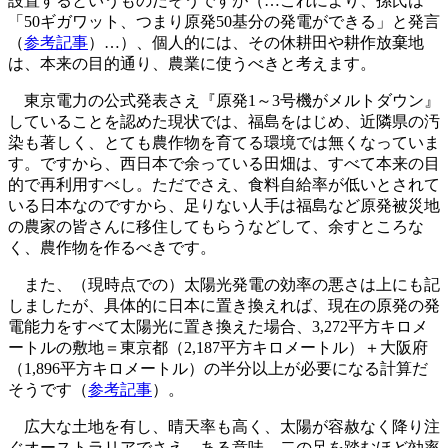
設置するというものだそうですが（…これにより、孫氏は
「50ギガワット、つまり原発50基分の発電ができる」と発言
（
参考記事
）…）、個人的には、その休耕田や耕作放棄地
は、本来の目的通り、農業に使うべきと考えます。
東京電力の公式発表さえ『原発1～3号機がメルトダウン』
していることを認めた現状では、福島をはじめ、近隣県の汚
染も著しく、とても農作物を育てる環境では無くなっていま
す。ですから、西日本で余っている田畑は、すべて本来の目
的で再利用すべし。ただでさえ、食料自給率が低いとされて
いる日本なのですから、足りない人手は福島など原発被災地
の農家の皆さんに移住してもらうなどして、余すところな
く、農作物を作るべきです。
また、（現時点での）太陽光発電の効率の悪さは上にも記
しましたが、具体的に日本に置き換えれば、現在の原発の発
電能力をすべて太陽光に置き換えた場合、3,272平方キロメ
ートルの敷地＝東京都（2,187平方キロメートル）＋大阪府
（1,896平方キロメートル）の半分以上が必要になる計算だ
そうです（
参考記事
）。
広大な土地を有し、晴天率も高く、太陽が容赦なく降り注
ぐオーストラリアでさえ、ある意味、二の足を踏むほど効率