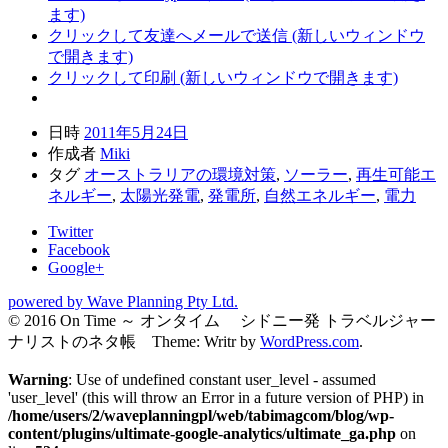
ます)
クリックして友達へメールで送信 (新しいウィンドウ
で開きます)
クリックして印刷 (新しいウィンドウで開きます)
日時
2011年5月24日
作成者
Miki
タグ
オーストラリアの環境対策
,
ソーラー
,
再生可能エ
ネルギー
,
太陽光発電
,
発電所
,
自然エネルギー
,
電力
Twitter
Facebook
Google+
powered by Wave Planning Pty Ltd.
© 2016 On Time ～ オンタイム シドニー発 トラベルジャー
ナリストのネタ帳 Theme: Writr by
WordPress.com
.
Warning
: Use of undefined constant user_level - assumed
'user_level' (this will throw an Error in a future version of PHP) in
/home/users/2/waveplanningpl/web/tabimagcom/blog/wp-
content/plugins/ultimate-google-analytics/ultimate_ga.php
on