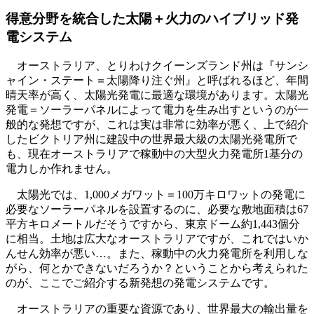
得意分野を統合した太陽＋火力のハイブリッド発
電システム
オーストラリア、とりわけクイーンズランド州は『サンシ
ャイン・ステート＝太陽降り注ぐ州』と呼ばれるほど、年間
晴天率が高く、太陽光発電に最適な環境があります。太陽光
発電＝ソーラーパネルによって電力を生み出すというのが一
般的な発想ですが、これは実は非常に効率が悪く、上で紹介
したビクトリア州に建設中の世界最大級の太陽光発電所で
も、現在オーストラリアで稼動中の大型火力発電所1基分の
電力しか作れません。
太陽光では、1,000メガワット＝100万キロワットの発電に
必要なソーラーパネルを設置するのに、必要な敷地面積は67
平方キロメートルだそうですから、東京ドーム約1,443個分
に相当。土地は広大なオーストラリアですが、これではいか
んせん効率が悪い…。また、稼動中の火力発電所を利用しな
がら、何とかできないだろうか？ということから考えられた
のが、ここでご紹介する新発想の発電システムです。
オーストラリアの重要な資源であり、世界最大の輸出量を