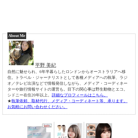
About Me
平野 美紀
自然に魅せられ、6年半暮らしたロンドンからオーストラリアへ移
住。トラベル・ジャーナリストとして各種メディアへの執筆、ラジ
オ／テレビ出演などで情報発信しながら、メディア・コーディネー
ターや旅行情報サイトの運営も。目下の関心事は野生動物とエコ。
シドニー在住20年以上。
詳細なプロフィールはこちら。
★
執筆依頼、取材代行、メディア・コーディネート等、承ります。
お気軽にお問い合わせください。