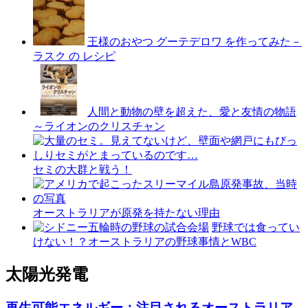
王様のおやつ グーテデロワ を作ってみた－
ラスク の レシピ
人間と動物の壁を超えた、愛と友情の物語
～ライオンのクリスチャン
セミの大群と戦う！
オーストラリアが原発を持たない理由
野球では食ってい
けない！？オーストラリアの野球事情とWBC
太陽光発電
再生可能エネルギー：注目されるオーストラリア