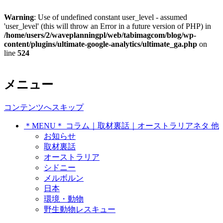
Warning
: Use of undefined constant user_level - assumed
'user_level' (this will throw an Error in a future version of PHP) in
/home/users/2/waveplanningpl/web/tabimagcom/blog/wp-
content/plugins/ultimate-google-analytics/ultimate_ga.php
on
line
524
オーストラリア・シドニー在住、トラ
メニュー
On Time ～ オンタイム シド
ベルジャーナリストの世界各地で拾っ
ニー発 トラベルジャーナリス
コンテンツへスキップ
たネタ覚書き
＊MENU＊ コラム｜取材裏話｜オーストラリアネタ 他
トのネタ帳
お知らせ
取材裏話
オーストラリア
シドニー
メルボルン
日本
環境・動物
野生動物レスキュー