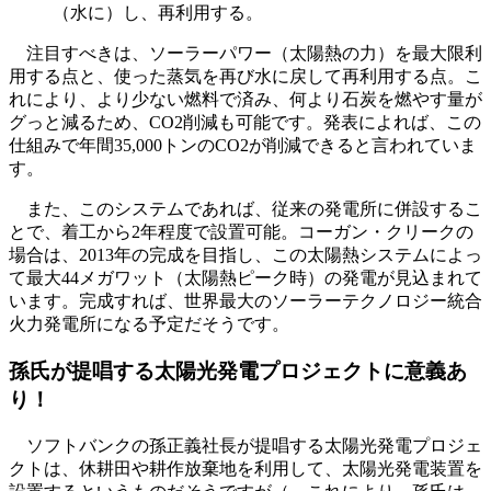
（水に）し、再利用する。
注目すべきは、ソーラーパワー（太陽熱の力）を最大限利
用する点と、使った蒸気を再び水に戻して再利用する点。こ
れにより、より少ない燃料で済み、何より石炭を燃やす量が
グっと減るため、CO2削減も可能です。発表によれば、この
仕組みで年間35,000トンのCO2が削減できると言われていま
す。
また、このシステムであれば、従来の発電所に併設するこ
とで、着工から2年程度で設置可能。コーガン・クリークの
場合は、2013年の完成を目指し、この太陽熱システムによっ
て最大44メガワット（太陽熱ピーク時）の発電が見込まれて
います。完成すれば、世界最大のソーラーテクノロジー統合
火力発電所になる予定だそうです。
孫氏が提唱する太陽光発電プロジェクトに意義あ
り！
ソフトバンクの孫正義社長が提唱する太陽光発電プロジェ
クトは、休耕田や耕作放棄地を利用して、太陽光発電装置を