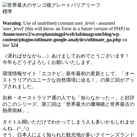
標準
Warning
: Use of undefined constant user_level - assumed
'user_level' (this will throw an Error in a future version of PHP) in
/home/users/2/waveplanningpl/web/tabimagcom/blog/wp-
content/plugins/ultimate-google-analytics/ultimate_ga.php
on
line
524
（遅ればせながら…）あけましておめでとうございます！
今年もどうぞよろしくお願いいたします。
環境情報サイト「エコナビ」新年最初の更新として、「オー
ストラリアのユニークな自然環境に迫る！」の第三回がアッ
プされました。
自称・オーストラリア通の人でも「知らなかった～」と好評
のこのシリーズ、第三回は「世界最大の珊瑚礁と世界最古の
熱帯雨林」。
タイトル聞いただけでわかってしまう人も多いかもしれませ
んね…(^_^;)
そう、日本人によく知られた観光地が多いクイーンズランド