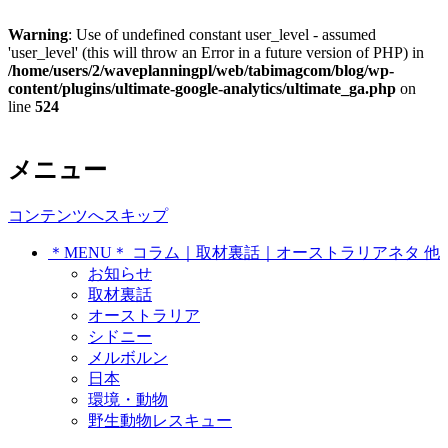
Warning
: Use of undefined constant user_level - assumed
'user_level' (this will throw an Error in a future version of PHP) in
/home/users/2/waveplanningpl/web/tabimagcom/blog/wp-
content/plugins/ultimate-google-analytics/ultimate_ga.php
on
line
524
オーストラリア・シドニー在住、トラ
メニュー
On Time ～ オンタイム シド
ベルジャーナリストの世界各地で拾っ
ニー発 トラベルジャーナリス
コンテンツへスキップ
たネタ覚書き
＊MENU＊ コラム｜取材裏話｜オーストラリアネタ 他
トのネタ帳
お知らせ
取材裏話
オーストラリア
シドニー
メルボルン
日本
環境・動物
野生動物レスキュー