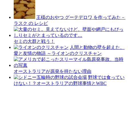
王様のおやつ グーテデロワ を作ってみた－
ラスク の レシピ
セミの大群と戦う！
人間と動物の壁を超えた、
愛と友情の物語 ～ライオンのクリスチャン
オーストラリアが原発を持たない理由
野球では食ってい
けない！？オーストラリアの野球事情とWBC