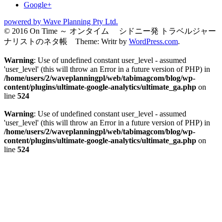
Google+
powered by Wave Planning Pty Ltd.
© 2016 On Time ～ オンタイム シドニー発 トラベルジャー
ナリストのネタ帳 Theme: Writr by
WordPress.com
.
Warning
: Use of undefined constant user_level - assumed
'user_level' (this will throw an Error in a future version of PHP) in
/home/users/2/waveplanningpl/web/tabimagcom/blog/wp-
content/plugins/ultimate-google-analytics/ultimate_ga.php
on
line
524
Warning
: Use of undefined constant user_level - assumed
'user_level' (this will throw an Error in a future version of PHP) in
/home/users/2/waveplanningpl/web/tabimagcom/blog/wp-
content/plugins/ultimate-google-analytics/ultimate_ga.php
on
line
524