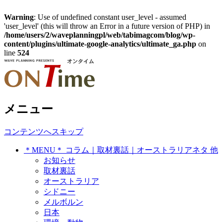
Warning
: Use of undefined constant user_level - assumed
'user_level' (this will throw an Error in a future version of PHP) in
/home/users/2/waveplanningpl/web/tabimagcom/blog/wp-
content/plugins/ultimate-google-analytics/ultimate_ga.php
on
line
524
オーストラリア・シドニー在住、トラ
メニュー
On Time ～ オンタイム シド
ベルジャーナリストの世界各地で拾っ
ニー発 トラベルジャーナリス
コンテンツへスキップ
たネタ覚書き
＊MENU＊ コラム｜取材裏話｜オーストラリアネタ 他
トのネタ帳
お知らせ
取材裏話
オーストラリア
シドニー
メルボルン
日本