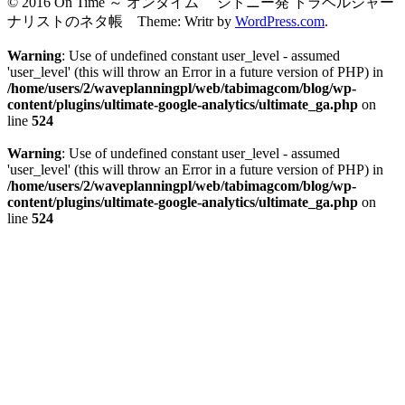
© 2016 On Time ～ オンタイム シドニー発 トラベルジャー
ナリストのネタ帳 Theme: Writr by
WordPress.com
.
Warning
: Use of undefined constant user_level - assumed
'user_level' (this will throw an Error in a future version of PHP) in
/home/users/2/waveplanningpl/web/tabimagcom/blog/wp-
content/plugins/ultimate-google-analytics/ultimate_ga.php
on
line
524
Warning
: Use of undefined constant user_level - assumed
'user_level' (this will throw an Error in a future version of PHP) in
/home/users/2/waveplanningpl/web/tabimagcom/blog/wp-
content/plugins/ultimate-google-analytics/ultimate_ga.php
on
line
524