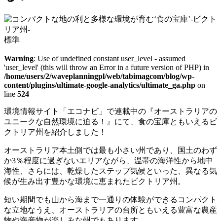
標準
Warning
: Use of undefined constant user_level - assumed
'user_level' (this will throw an Error in a future version of PHP) in
/home/users/2/waveplanningpl/web/tabimagcom/blog/wp-
content/plugins/ultimate-google-analytics/ultimate_ga.php
on
line
524
環境情報サイト「エコナビ」で連載中の『オーストラリアの
ユニークな自然環境に迫る！』にて、食の宝庫ともいえるビ
クトリア州を紹介しました！
オーストラリア本土側では最も小さい州であり、国土のわず
か3％程度に過ぎないエリアながら、温帯の海洋性から地中
海性、さらには、乾燥したステップ気候といった、異なる気
候が生み出す豊かな環境に恵まれたビクトリア州。
短い期間でも山から海まで一通りの体験ができるコンパクト
な立地なうえ、オーストラリアの台所ともいえる豊富な農産
物や海産物が楽しみな州でもあります。