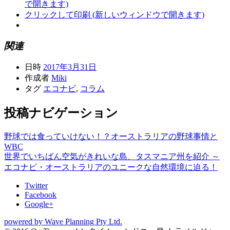
で開きます)
クリックして印刷 (新しいウィンドウで開きます)
関連
日時
2017年3月31日
作成者
Miki
タグ
エコナビ
,
コラム
投稿ナビゲーション
野球では食っていけない！？オーストラリアの野球事情と
WBC
世界でいちばん空気がきれいな島、タスマニア州を紹介 ～
エコナビ・オーストラリアのユニークな自然環境に迫る！
Twitter
Facebook
Google+
powered by Wave Planning Pty Ltd.