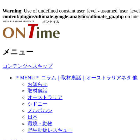
Warning
: Use of undefined constant user_level - assumed 'user_level'
content/plugins/ultimate-google-analytics/ultimate_ga.php
on line
オーストラリア・シドニー在住、トラ
メニュー
On Time ～ オンタイム
コンテンツへスキップ
＊MENU＊ コラム｜取材裏話｜オーストラリアネタ 他
お知らせ
取材裏話
オーストラリア
シドニー
メルボルン
日本
環境・動物
野生動物レスキュー