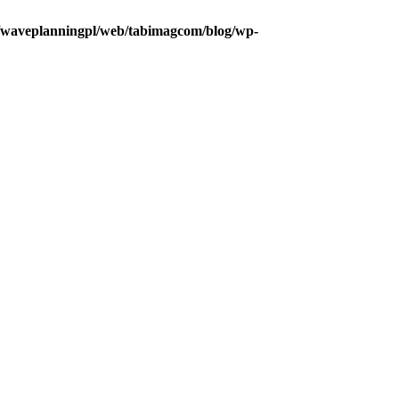
2/waveplanningpl/web/tabimagcom/blog/wp-
タ覚書き
ストのネタ帳