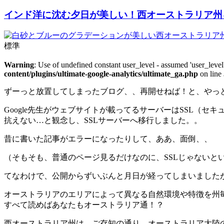
インド洋に沈む夕日が美しい！西オーストラリア州
標準
Warning
: Use of undefined constant user_level - assumed 'user_level'
content/plugins/ultimate-google-analytics/ultimate_ga.php
on line
ずーっと放置してしまったブログ、、再開せねば！と、やっ
Google先生がウェブサイトが載ってるサーバーはSSL（
抗えない…と観念し、SSLサーバーへ移行しました。。
昔に書いた記事がエラーになったりして、ああ、面倒、、
（そもそも、普通のページ見るだけなのに、SSLじゃないと
てなわけで、公開からずいぶんと月日が経ってしまいました
オーストラリアのエリアによって異なる自然環境や特徴を州
すべて読めばあなたもオーストラリア通！？
西オーストラリア州は、ご存知の通り、オーストラリア大陸