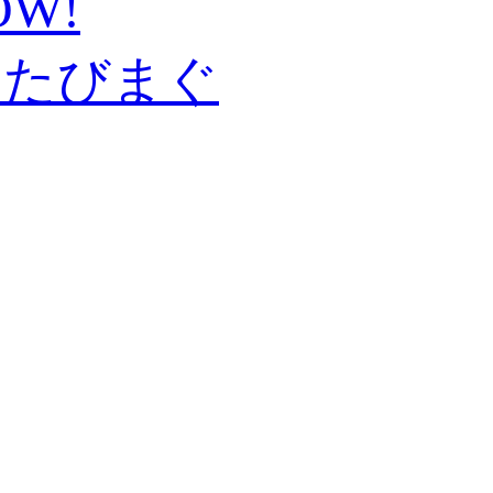
W!
 たびまぐ