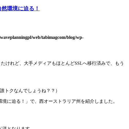
自然環境に迫る！
2/waveplanningpl/web/tabimagcom/blog/wp-
きたけれど、大手メディアもほとんどSSLへ移行済みで、もう
で誰トクなんでしょうね？？）
環境に迫る！」で、西オーストラリア州を紹介しました。
ド洋となります。