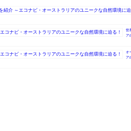
世
ア
オ
ア